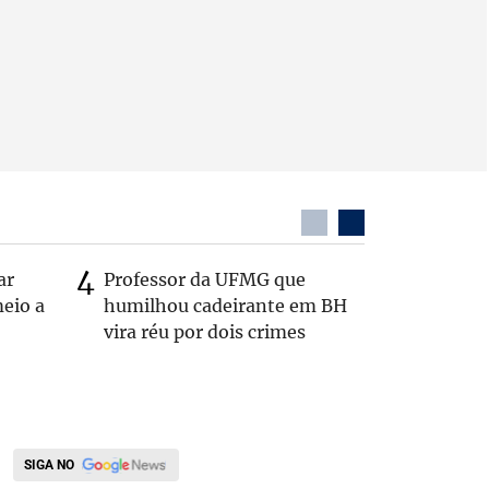
ar
Professor da UFMG que
Após anú
eio a
humilhou cadeirante em BH
Carlos B
vira réu por dois crimes
Zema: 'Q
SIGA NO