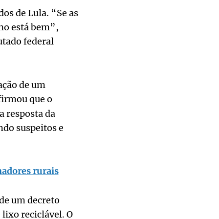
os de Lula. “Se as
rno está bem”,
tado federal
lação de um
firmou que o
a resposta da
ando suspeitos e
adores rurais
 de um decreto
ixo reciclável. O