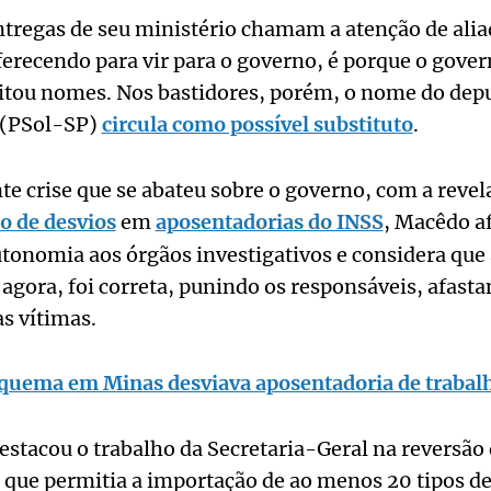
tregas de seu ministério chamam a atenção de aliad
ferecendo para vir para o governo, é porque o gove
citou nomes. Nos bastidores, porém, o nome do depu
 (PSol-SP)
circula como possível substituto
.
nte crise que se abateu sobre o governo, com a reve
 de desvios
em
aposentadorias do INSS
, Macêdo a
tonomia aos órgãos investigativos e considera que 
é agora, foi correta, punindo os responsáveis, afast
s vítimas.
squema em Minas desviava aposentadoria de trabalh
tacou o trabalho da Secretaria-Geral na reversão
 que permitia a importação de ao menos 20 tipos de l