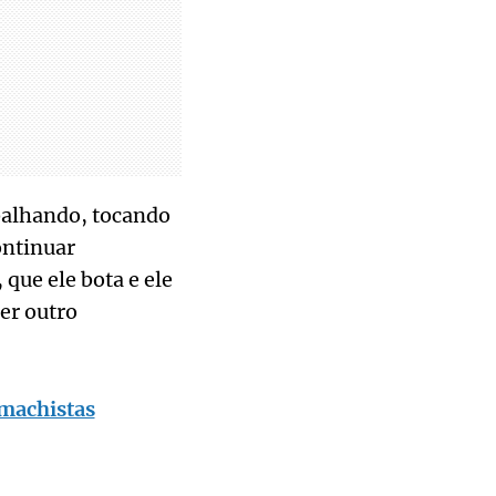
balhando, tocando
ontinuar
que ele bota e ele
er outro
 machistas