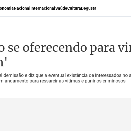
onomia
Nacional
Internacional
Saúde
Cultura
Degusta
 se oferecendo para vir
m'
l demissão e diz que a eventual existência de interessados no 
em andamento para ressarcir as vítimas e punir os criminosos