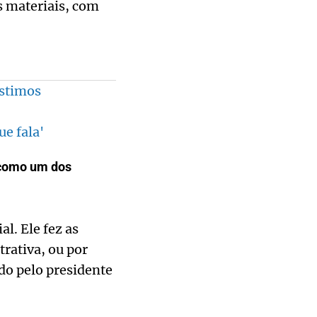
s materiais, com
éstimos
e fala'
 como um dos
l. Ele fez as
rativa, ou por
ado pelo presidente