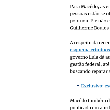
Para Macêdo, as en
pessoas estão se o
pontuou. Ele não 
Guilherme Boulos
A respeito da rece
esquema criminoso
governo Lula dá au
gestão federal, at
buscando reparar a
Exclusivo: e
Macêdo também des
publicado em abril