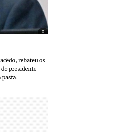
x
acêdo, rebateu os
 do presidente
 pasta.