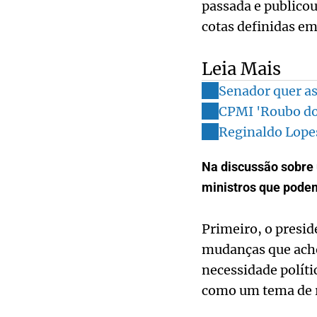
passada e publico
cotas definidas em
Leia Mais
Senador quer as
CPMI 'Roubo dos
Reginaldo Lopes
Na discussão sobre 
ministros que podem
Primeiro, o presid
mudanças que achou
necessidade políti
como um tema de r