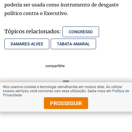
poderia ser usada como instrumento de desgaste
político contra o Executivo.
Tópicos relacionados:
CONGRESSO
DAMARES-ALVES
TABATA-AMARAL
compartilhe
Nós usamos cookies e tecnologia semelhantes em nossos sites. Ao utilizar
VOLTAR AO TOPO
nossos serviços, você concorda com essa utilização. Saiba mais em
Política de
Privacidade
.
PROSSEGUIR
© Copyright 2025 Diários Associados
Todos os direitos reservados.