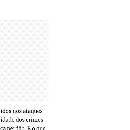
idos nos ataques
vidade dos crimes
ica perdão. E o que