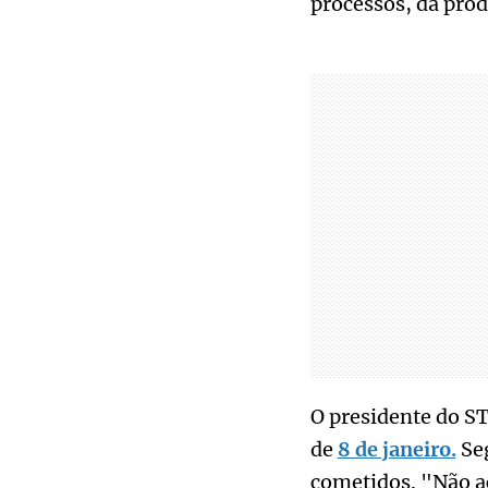
processos, da prod
O presidente do S
de
8 de janeiro.
Seg
cometidos. "Não ac