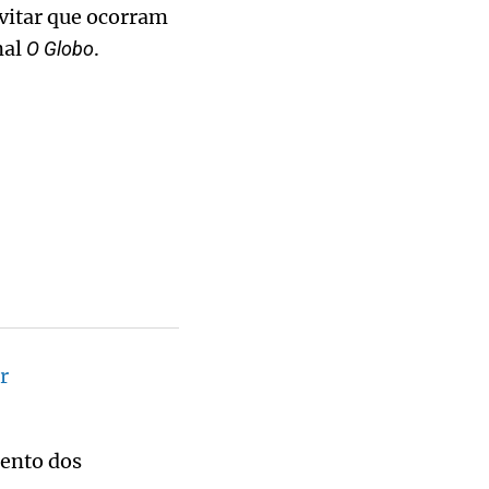
evitar que ocorram
nal
.
O Globo
r
mento dos