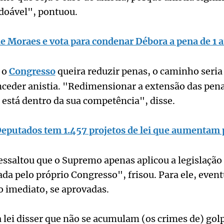
doável", pontuou.
e Moraes e vota para condenar Débora a pena de 1 
 o
Congresso
queira reduzir penas, o caminho seria
nceder anistia. "Redimensionar a extensão das pena
está dentro da sua competência", disse.
eputados tem 1.457 projetos de lei que aumentam
ssaltou que o Supremo apenas aplicou a legislação 
vada pelo próprio Congresso", frisou. Para ele, eve
o imediato, se aprovadas.
 lei disser que não se acumulam (os crimes de) gol