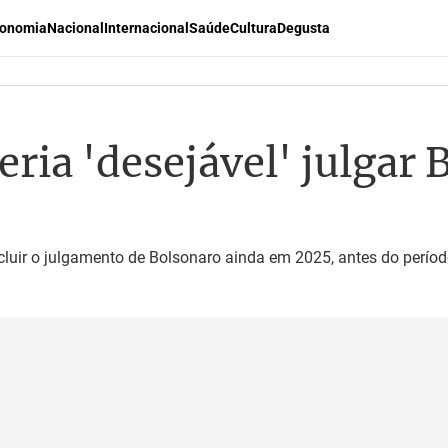
onomia
Nacional
Internacional
Saúde
Cultura
Degusta
eria 'desejável' julgar
luir o julgamento de Bolsonaro ainda em 2025, antes do período