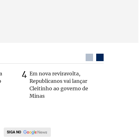
a
Em nova reviravolta,
MG: vere
o
Republicanos vai lançar
morto de
Cleitinho ao governo de
interior
Minas
SIGA NO