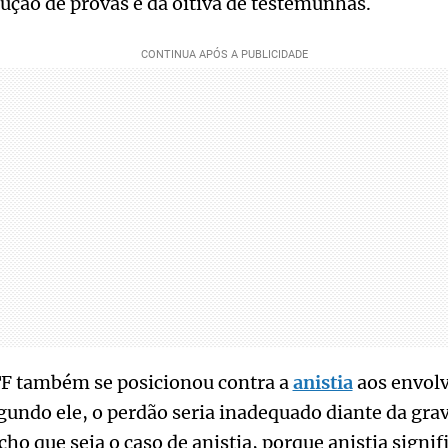
ução de provas e da oitiva de testemunhas.
TF também se posicionou contra a
anistia
aos envolv
undo ele, o perdão seria inadequado diante da gra
ho que seja o caso de anistia, porque anistia signif