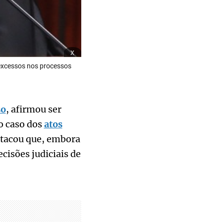
x
 excessos nos processos
so
, afirmou ser
o caso dos
atos
stacou que, embora
ecisões judiciais de