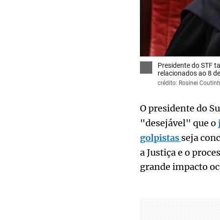
Presidente do STF t
relacionados ao 8 de
crédito: Rosinei Cout
O presidente do S
"desejável" que o
golpistas
seja con
a Justiça e o proce
grande impacto oco