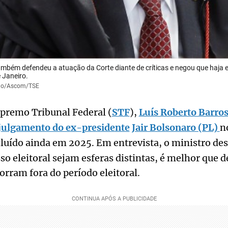
ambém defendeu a atuação da Corte diante de críticas e negou que haja
 Janeiro.
inho/Ascom/TSE
upremo Tribunal Federal (
STF
),
Luís Roberto Barro
julgamento do ex-presidente
Jair Bolsonaro (PL)
n
cluído ainda em 2025. Em entrevista, o ministro de
sso eleitoral sejam esferas distintas, é melhor que d
rram fora do período eleitoral.