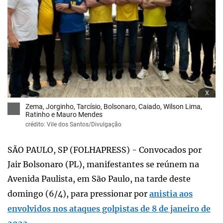
x
Zema, Jorginho, Tarcísio, Bolsonaro, Caiado, Wilson Lima,
Ratinho e Mauro Mendes
crédito: Vile dos Santos/Divulgação
SÃO PAULO, SP (FOLHAPRESS) - Convocados por
Jair Bolsonaro (PL), manifestantes se reúnem na
Avenida Paulista, em São Paulo, na tarde deste
domingo (6/4), para pressionar por
anistia aos
envolvidos nos ataques golpistas de 8 de janeiro de