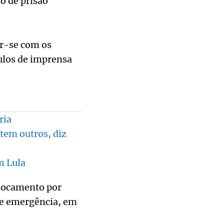
o de prisão
ar-se com os
culos de imprensa
ria
tem outros, diz
m Lula
slocamento por
de emergência, em