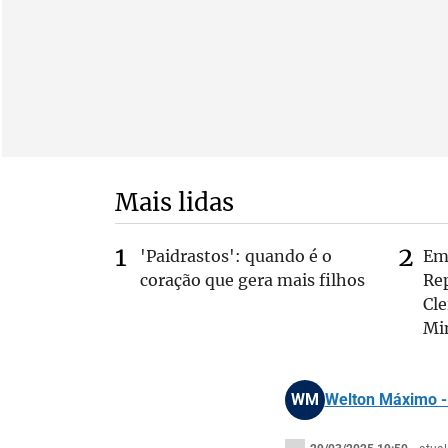
Mais lidas
'Paidrastos': quando é o
Em 
coração que gera mais filhos
Rep
Cle
Mi
WM
Welton Máximo - 