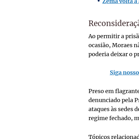
Zema volta a
Reconsideraç
Ao permitir a pris
ocasião, Moraes n
poderia deixar o p
Siga nosso
Preso em flagrante
denunciado pela P
ataques às sedes d
regime fechado, m
Tópicos relaciona