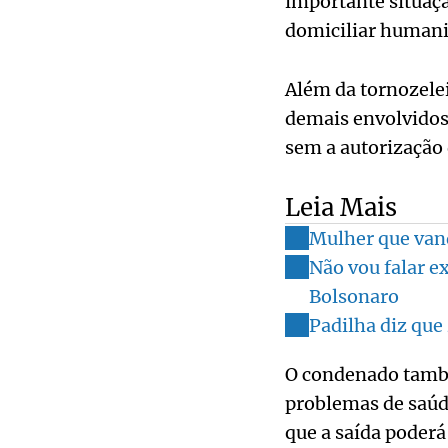
importante situaçã
domiciliar humani
Além da tornozelei
demais envolvidos 
sem a autorização 
Leia Mais
Mulher que vand
Não vou falar e
Bolsonaro
Padilha diz que
O condenado també
problemas de saúd
que a saída poder