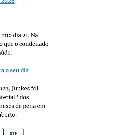
m 2026
timo dia 21. Na
do que o condenado
aúde.
a o seu dia
023, Junkes foi
terial" dos
 meses de pena em
berto.
STF