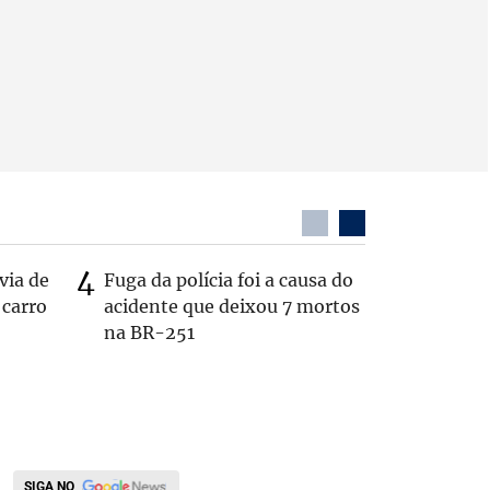
via de
Fuga da polícia foi a causa do
PL não v
 carro
acidente que deixou 7 mortos
‘Chance 
na BR-251
SIGA NO