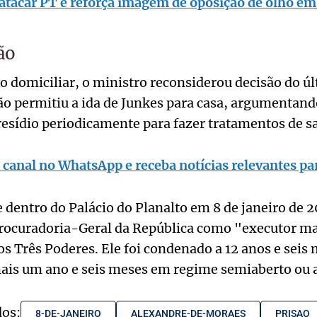
 atacar PT e reforça imagem de oposição de olho e
ão
ão domiciliar, o ministro reconsiderou decisão do úl
ão permitiu a ida de Junkes para casa, argumentan
resídio periodicamente para fazer tratamentos de s
 canal no WhatsApp e receba notícias relevantes par
 dentro do Palácio do Planalto em 8 de janeiro de 2
rocuradoria-Geral da República como "executor ma
os Três Poderes. Ele foi condenado a 12 anos e seis
ais um ano e seis meses em regime semiaberto ou a
dos:
8-DE-JANEIRO
ALEXANDRE-DE-MORAES
PRISAO