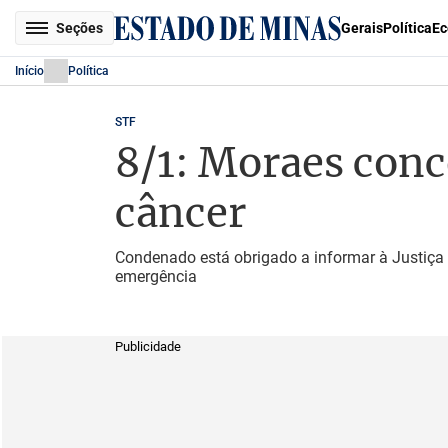
Seções
Gerais
Política
Ec
Início
Política
STF
8/1: Moraes conc
câncer
Condenado está obrigado a informar à Justiça
emergência
Publicidade