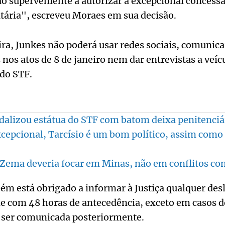
o superveniente a autorizar a excepcional concessã
tária", escreveu Moraes em sua decisão.
ra, Junkes não poderá usar redes sociais, comunic
nos atos de 8 de janeiro nem dar entrevistas a veí
do STF.
alizou estátua do STF com batom deixa penitenciá
xcepcional, Tarcísio é um bom político, assim como 
 Zema deveria focar em Minas, não em conflitos co
m está obrigado a informar à Justiça qualquer de
e com 48 horas de antecedência, exceto em casos 
á ser comunicada posteriormente.