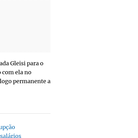
da Gleisi para o
o com ela no
álogo permanente a
rupção
salários