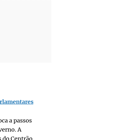
arlamentares
oca a passos
verno. A
s do Centrão.