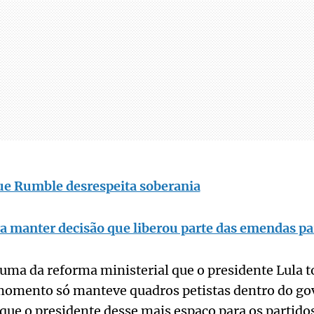
ue Rumble desrespeita soberania
ra manter decisão que liberou parte das emendas p
ma da reforma ministerial que o presidente Lula t
 momento só manteve quadros petistas dentro do go
 que o presidente desse mais espaço para os partido