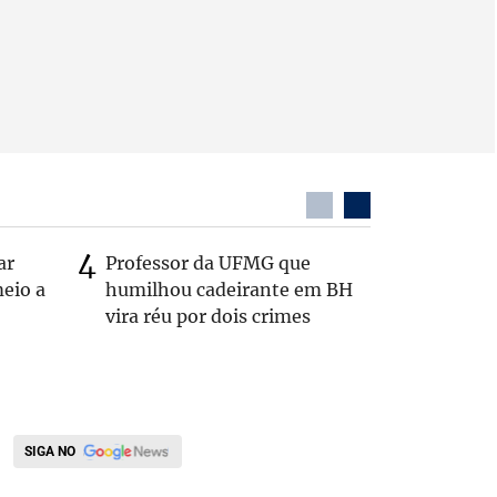
ar
Professor da UFMG que
Casal é 
eio a
humilhou cadeirante em BH
com o c
vira réu por dois crimes
em rodo
SIGA NO