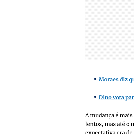
Moraes diz q
Dino vota pa
A mudança é mais u
lentos, mas até o
expectativa era de