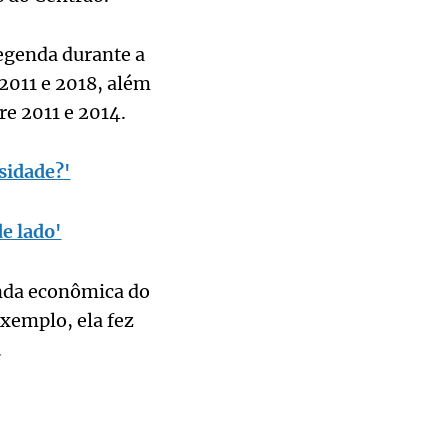
egenda durante a
 2011 e 2018, além
re 2011 e 2014.
rsidade?'
e lado'
enda econômica do
xemplo, ela fez
.