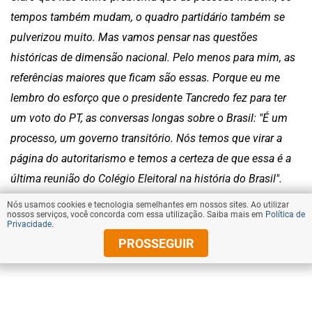
tempos também mudam, o quadro partidário também se
pulverizou muito. Mas vamos pensar nas questões
históricas de dimensão nacional. Pelo menos para mim, as
referências maiores que ficam são essas. Porque eu me
lembro do esforço que o presidente Tancredo fez para ter
um voto do PT, as conversas longas sobre o Brasil: "É um
processo, um governo transitório. Nós temos que virar a
página do autoritarismo e temos a certeza de que essa é a
última reunião do Colégio Eleitoral na história do Brasil".
Mas nem isso convenceu o PT, porque é a lógica deles era:
Nós usamos cookies e tecnologia semelhantes em nossos sites. Ao utilizar
nossos serviços, você concorda com essa utilização. Saiba mais em
Política de
se for o Tancredo, vão ocupar o nosso espaço. Era essa a
Privacidade
.
perversa lógica que, naquela época, pelo menos, orientava
PROSSEGUIR
as decisões do PT. Para fazer justiça aqui, acho que o Lula
faz, até em determinado momento, uma mea culpa em
relação à eleição do Tancredo, um pouco envergonhada,