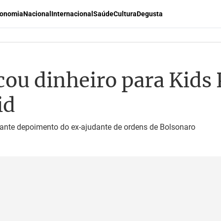
onomia
Nacional
Internacional
Saúde
Cultura
Degusta
cou dinheiro para Kids 
id
rante depoimento do ex-ajudante de ordens de Bolsonaro