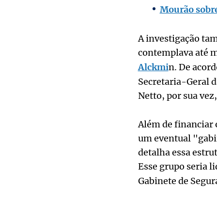
Mourão sobre 
A investigação ta
contemplava até m
Alckmi
n. De acord
Secretaria-Geral d
Netto, por sua vez
Além de financiar 
um eventual "gabi
detalha essa estru
Esse grupo seria l
Gabinete de Segura