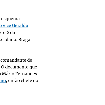
o esquema
o vice Geraldo
ro 2 da
se plano. Braga
 o comandante de
. O documento que
va Mário Fernandes.
eno
, então chefe do