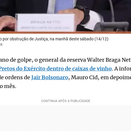
so por obstrução de Justiça, na manhã deste sábado (14/12)
PR
lano de golpe, o general da reserva Walter Braga Ne
Pretos do Exército dentro de caixas de vinho
. A inf
de ordens de
Jair Bolsonaro
, Mauro Cid, em depoime
do mês.