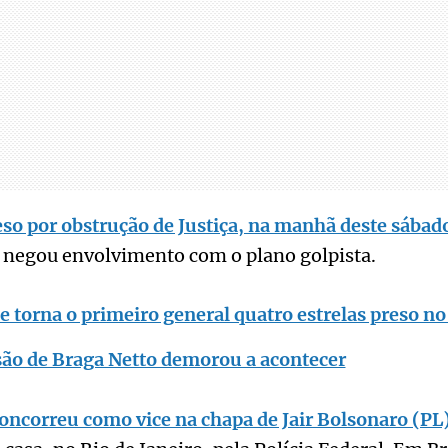
eso por obstrução de Justiça, na manhã deste sábad
r negou envolvimento com o plano golpista.
e torna o primeiro general quatro estrelas preso no
são de Braga Netto demorou a acontecer
oncorreu como vice na chapa de Jair Bolsonaro (PL)