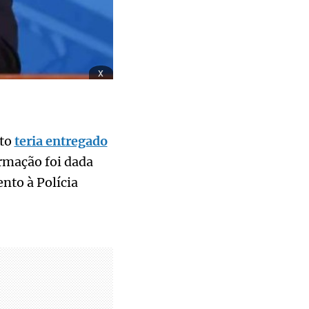
x
tto
teria entregado
ormação foi dada
nto à Polícia