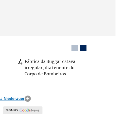
Fábrica da Suggar estava
Cleitinh
irregular, diz tenente do
hoje sob
Corpo de Bombeiros
candidat
a Niederauer
SIGA NO