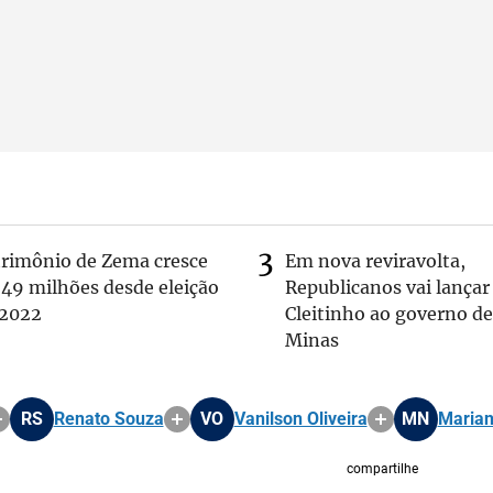
trimônio de Zema cresce
Em nova reviravolta,
 49 milhões desde eleição
Republicanos vai lançar
 2022
Cleitinho ao governo de
Minas
RS
Renato Souza
VO
Vanilson Oliveira
MN
Marian
compartilhe