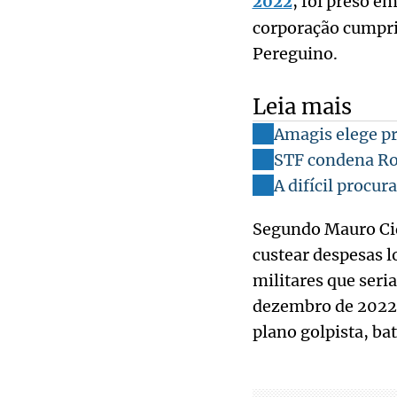
2022
, foi preso em
corporação cumpri
Pereguino.
Leia mais
Amagis elege pr
STF condena Rob
A difícil procur
Segundo Mauro Cid,
custear despesas 
militares que seri
dezembro de 2022.
plano golpista, ba