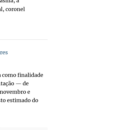
sília, a
l, coronel
res
a como finalidade
ntação — de
e novembro e
to estimado do