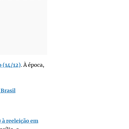
o (14/12)
. À época,
 Brasil
 à reeleição em