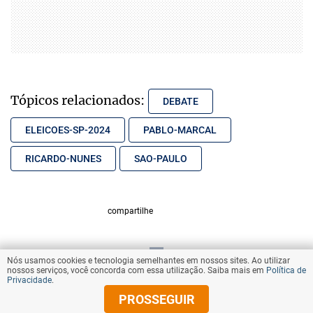
Tópicos relacionados:
DEBATE
ELEICOES-SP-2024
PABLO-MARCAL
RICARDO-NUNES
SAO-PAULO
compartilhe
Nós usamos cookies e tecnologia semelhantes em nossos sites. Ao utilizar
VOLTAR AO TOPO
nossos serviços, você concorda com essa utilização. Saiba mais em
Política de
Privacidade
.
PROSSEGUIR
© Copyright 2025 Diários Associados