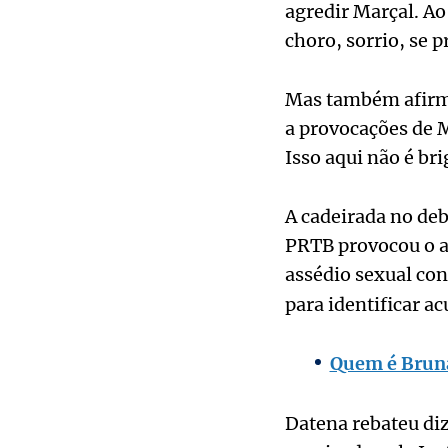
agredir Marçal. Ao
choro, sorrio, se p
Mas também afirmo
a provocações de M
Isso aqui não é bri
A cadeirada no deb
PRTB provocou o a
assédio sexual co
para identificar a
Quem é Bruna
Datena rebateu diz