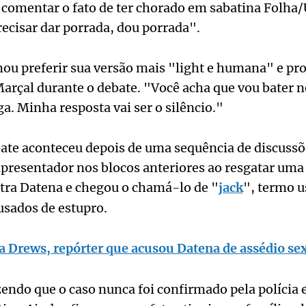
 comentar o fato de ter chorado em sabatina Folha/
recisar dar porrada, dou porrada".
u preferir sua versão mais "light e humana" e pr
arçal durante o debate. "Você acha que vou bater 
ga. Minha resposta vai ser o silêncio."
ate aconteceu depois de uma sequência de discussõ
presentador nos blocos anteriores ao resgatar uma
ntra Datena e chegou o chamá-lo de "
jack
", termo u
cusados de estupro.
 Drews, repórter que acusou Datena de assédio se
endo que o caso nunca foi confirmado pela polícia 