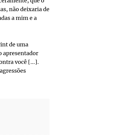
nceramente, que o
as, não deixaria de
adas a mim e a
rint de uma
ao apresentador
tra você [...].
 agressões