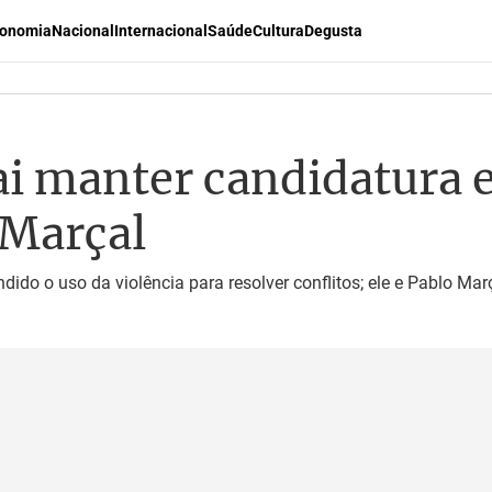
onomia
Nacional
Internacional
Saúde
Cultura
Degusta
i manter candidatura e 
 Marçal
ido o uso da violência para resolver conflitos; ele e Pablo Mar