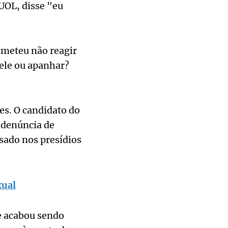
UOL, disse "eu
ometeu não reagir
nele ou apanhar?
es. O candidato do
 denúncia de
sado nos presídios
xual
e acabou sendo