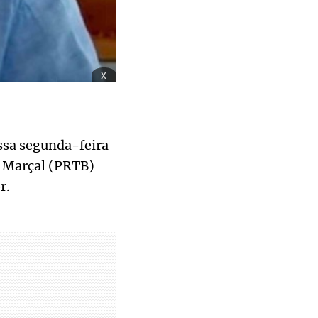
x
ssa segunda-feira
o Marçal (PRTB)
r.