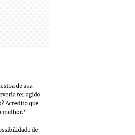
estoa de sua
everia ter agido
o? Acredito que
o melhor."
ossibilidade de