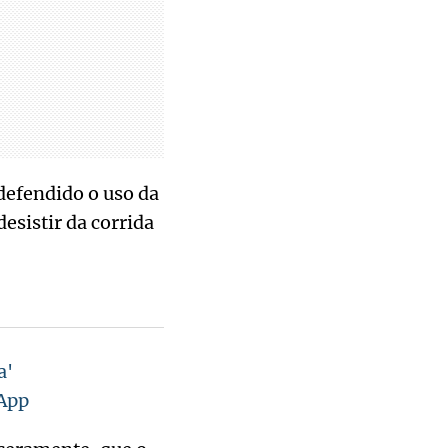
defendido o uso da
desistir da corrida
a'
sApp