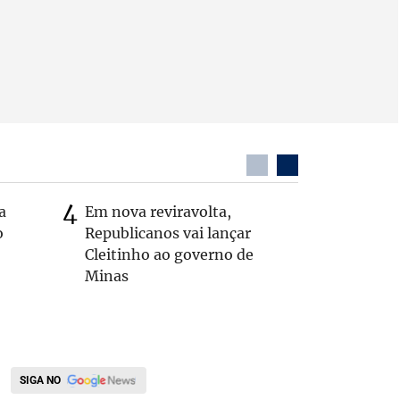
a
Em nova reviravolta,
MG: vere
o
Republicanos vai lançar
morto de
Cleitinho ao governo de
interior
Minas
SIGA NO