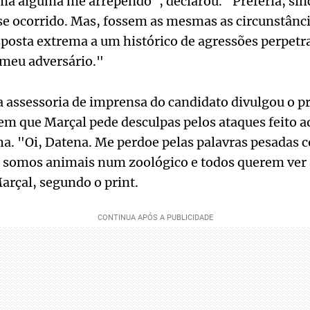
rma alguma me arrependo", declarou. "Preferia, si
se ocorrido. Mas, fossem as mesmas as circunstânci
esposta extrema a um histórico de agressões perpetr
 meu adversário."
a assessoria de imprensa do candidato divulgou o p
em que Marçal pede desculpas pelos ataques feito 
. "Oi, Datena. Me perdoe pelas palavras pesadas con
 somos animais num zoológico e todos querem ver
Marçal, segundo o print.