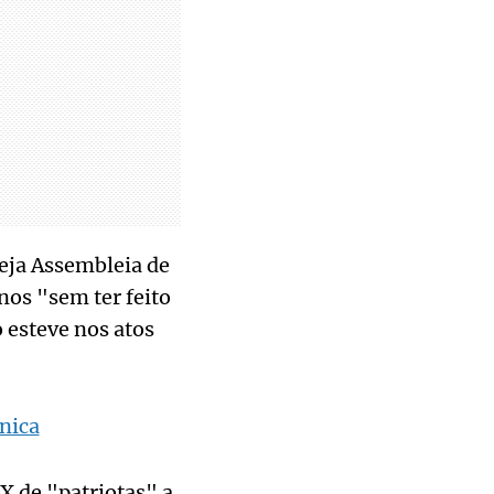
eja Assembleia de
nos "sem ter feito
 esteve nos atos
nica
X de "patriotas" a