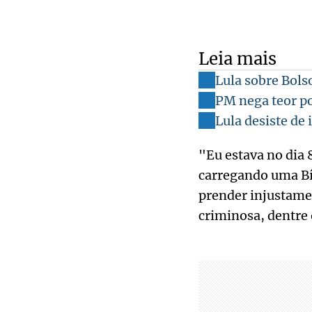
Leia mais
Lula sobre Bols
PM nega teor po
Lula desiste de 
"Eu estava no dia 
carregando uma Bí
prender injustamen
criminosa, dentre 