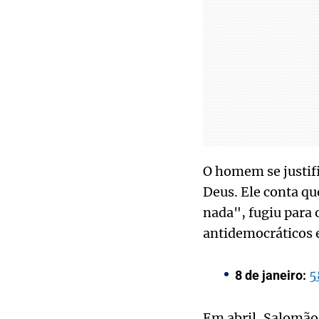
O homem se justif
Deus. Ele conta qu
nada", fugiu para 
antidemocráticos 
5
8 de janeiro:
Em abril, Salomão