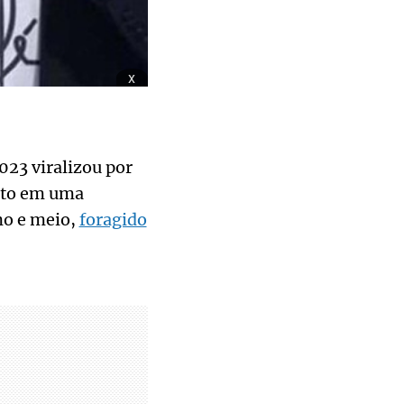
x
023 viralizou por
olto em uma
no e meio,
foragido