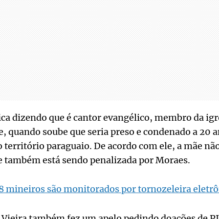
ica dizendo que é cantor evangélico, membro da igr
e, quando soube que seria preso e condenado a 20 a
o território paraguaio. De acordo com ele, a mãe não
e também está sendo penalizada por Moraes.
8 mineiros são monitorados por tornozeleira eletrô
 Vieira também fez um apelo pedindo doações de PI