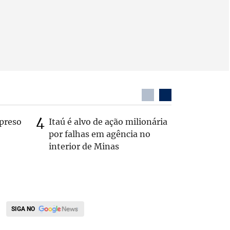
preso
Itaú é alvo de ação milionária
Dentista
por falhas em agência no
após ser
interior de Minas
caminhã
SIGA NO