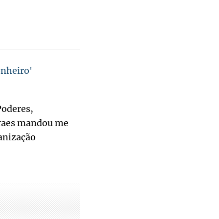
onheiro'
Poderes,
oraes mandou me
ganização