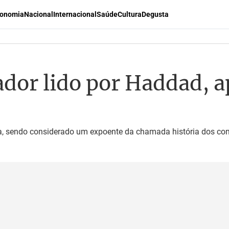
onomia
Nacional
Internacional
Saúde
Cultura
Degusta
ador lido por Haddad, a
ra, sendo considerado um expoente da chamada história dos con