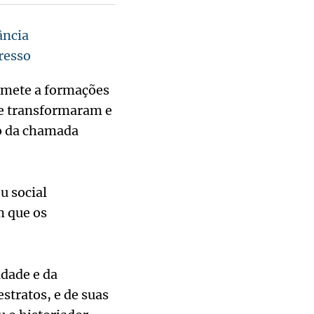
ância
resso
emete a formações
se transformaram e
so da chamada
u social
m que os
dade e da
stratos, e de suas