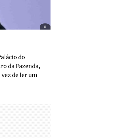
x
alácio do
stro da Fazenda,
 vez de ler um