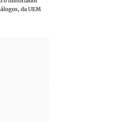
u o historiador
iálogos, da UEM