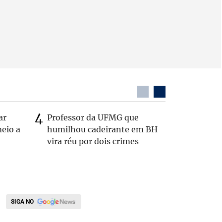
ar
Professor da UFMG que
Após anú
eio a
humilhou cadeirante em BH
Carlos B
vira réu por dois crimes
Zema: 'Q
SIGA NO