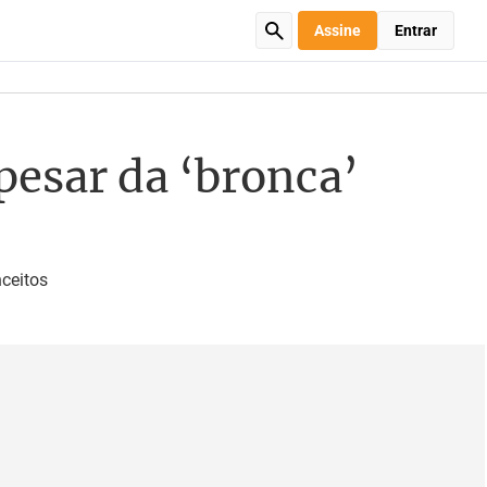
Assine
Entrar
pesar da ‘bronca’
ceitos