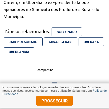
Ontem, em Uberaba, o ex-presidente falou a
apoiadores no Sindicato dos Produtores Rurais do
Município.
Tópicos relacionados:
BOLSONARO
JAIR-BOLSONARO
MINAS-GERAIS
UBERABA
UBERLANDIA
compartilhe
Nós usamos cookies e tecnologia semelhantes em nossos sites. Ao utilizar
VOLTAR AO TOPO
nossos serviços, você concorda com essa utilização. Saiba mais em
Política de
Privacidade
.
PROSSEGUIR
© Copyright 2025 Diários Associados
Todos os direitos reservados.