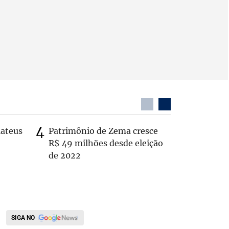
Mateus
Patrimônio de Zema cresce
Casal é 
R$ 49 milhões desde eleição
com o c
de 2022
em rodo
SIGA NO