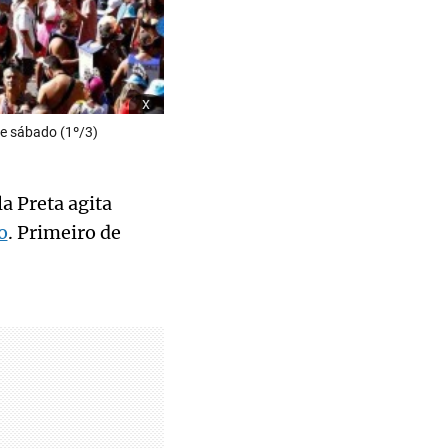
x
te sábado (1º/3)
a Preta agita
o
. Primeiro de