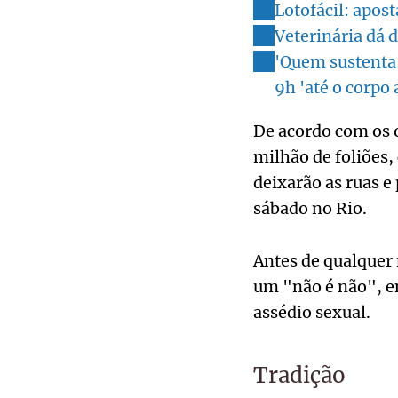
Lotofácil: apos
Veterinária dá d
'Quem sustenta 
9h 'até o corpo
De acordo com os o
milhão de foliões, 
deixarão as ruas e
sábado no Rio.
Antes de qualquer
um "não é não", e
assédio sexual.
Tradição