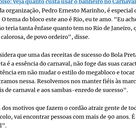
olso: veja quanto custa usar o banheiro no Carnava
da organização, Pedro Ernesto Marinho, é especial d
. O tema do bloco este ano é Rio, eu te amo. "Eu ach
o teria tanta ênfase quanto tem no Rio de Janeiro, q
 calorosa, de povo ordeiro", disse.
idera que uma das receitas de sucesso do Bola Pret
ta é a essência do carnaval, não foge das suas carac
sistência em não mudar o estilo do megabloco e tocar
tramos nessa. Resolvemos nos manter fiéis às marc
is de carnaval e aos sambas-enredo de sucesso".
m dos motivos que fazem o cordão atrair gente de tod
colo, vai encontrar pessoas com mais de 90 anos. É 
l".