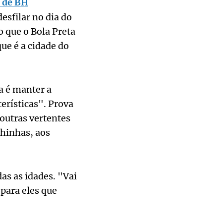
l de BH
esfilar no dia do
o que o Bola Preta
ue é a cidade do
a é manter a
terísticas". Prova
 outras vertentes
hinhas, aos
as as idades. "Vai
para eles que