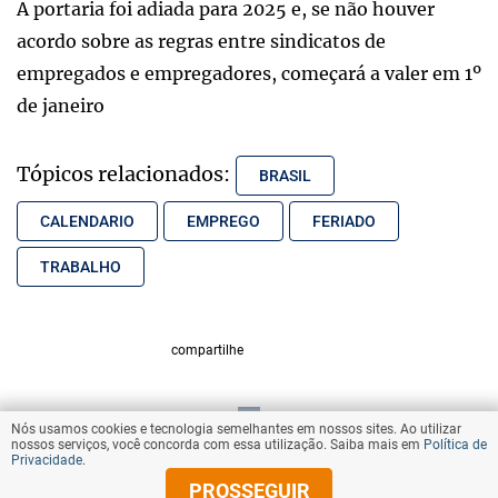
A portaria foi adiada para 2025 e, se não houver
acordo sobre as regras entre sindicatos de
empregados e empregadores, começará a valer em 1º
de janeiro
Tópicos relacionados:
BRASIL
CALENDARIO
EMPREGO
FERIADO
TRABALHO
compartilhe
Nós usamos cookies e tecnologia semelhantes em nossos sites. Ao utilizar
VOLTAR AO TOPO
nossos serviços, você concorda com essa utilização. Saiba mais em
Política de
Privacidade
.
PROSSEGUIR
© Copyright 2025 Diários Associados