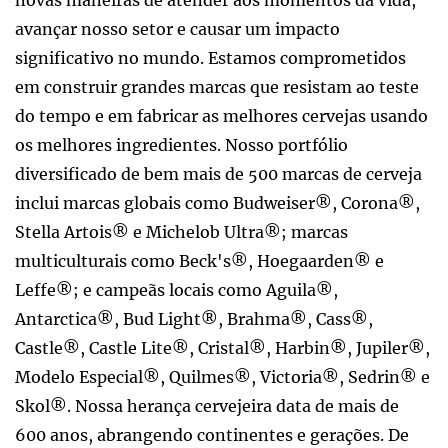
novas maneiras de atender aos momentos da vida,
avançar nosso setor e causar um impacto
significativo no mundo. Estamos comprometidos
em construir grandes marcas que resistam ao teste
do tempo e em fabricar as melhores cervejas usando
os melhores ingredientes. Nosso portfólio
diversificado de bem mais de 500 marcas de cerveja
inclui marcas globais como Budweiser®, Corona®,
Stella Artois® e Michelob Ultra®; marcas
multiculturais como Beck's®, Hoegaarden® e
Leffe®; e campeãs locais como Aguila®,
Antarctica®, Bud Light®, Brahma®, Cass®,
Castle®, Castle Lite®, Cristal®, Harbin®, Jupiler®,
Modelo Especial®, Quilmes®, Victoria®, Sedrin® e
Skol®. Nossa herança cervejeira data de mais de
600 anos, abrangendo continentes e gerações. De