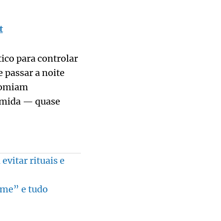
t
ico para controlar
e passar a noite
 comiam
omida — quase
vitar rituais e
rme” e tudo