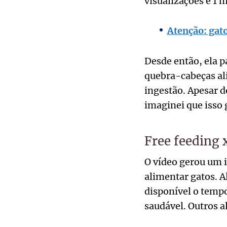
visualizações e 1 m
Atenção: gato
Desde então, ela p
quebra-cabeças ali
ingestão. Apesar d
imaginei que isso 
Free feeding 
O vídeo gerou um i
alimentar gatos. A
disponível o temp
saudável. Outros a