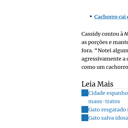
Cachorro cai 
Cassidy contou à
N
as porções e mante
fora. “Notei algu
agressivamente a 
como um cachorro!
Leia Mais
Cidade espanhol
maus-tratos
Gato resgatado 
Gato salva idosa