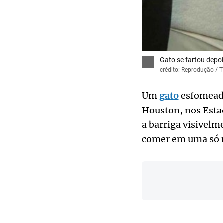
Gato se fartou depo
crédito: Reprodução / T
Um
gato
esfomeado
Houston, nos Esta
a barriga visivel
comer em uma só no