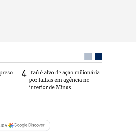
preso
Itaú é alvo de ação milionária
Dentista
por falhas em agência no
após ser
interior de Minas
caminhã
SIGA