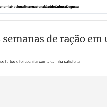
onomia
Nacional
Internacional
Saúde
Cultura
Degusta
 semanas de ração em 
 fartou e foi cochilar com a carinha satisfeita