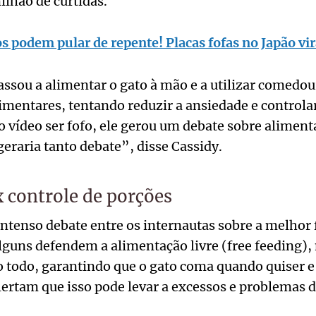
ilhão de curtidas.
s podem pular de repente! Placas fofas no Japão vi
assou a alimentar o gato à mão e a utilizar comedou
mentares, tentando reduzir a ansiedade e controla
o vídeo ser fofo, ele gerou um debate sobre alimen
geraria tanto debate”, disse Cassidy.
x controle de porções
ntenso debate entre os internautas sobre a melhor
lguns defendem a alimentação livre (free feeding)
o todo, garantindo que o gato coma quando quiser 
lertam que isso pode levar a excessos e problemas 