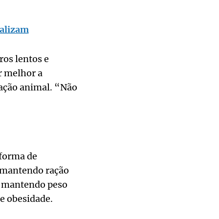
ralizam
ros lentos e
r melhor a
tação animal. “Não
 forma de
, mantendo ração
e mantendo peso
de obesidade.