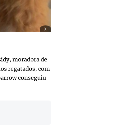
x
sidy, moradora de
nos regatados, com
Sparrow conseguiu