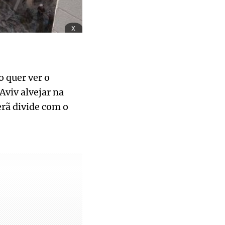
x
 quer ver o
Aviv alvejar na
erã divide com o