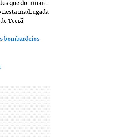
ldes que dominam
do nesta madrugada
de Teerã.
os bombardeios
a