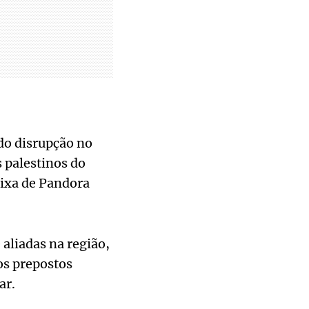
ado disrupção no
 palestinos do
aixa de Pandora
aliadas na região,
os prepostos
ar.