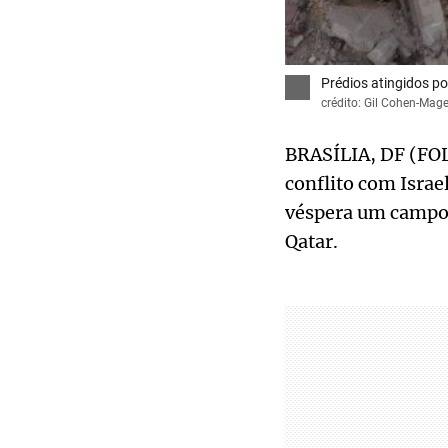
Prédios atingidos p
crédito: Gil Cohen-Ma
BRASÍLIA, DF (FOL
conflito com Israe
véspera um campo d
Qatar.