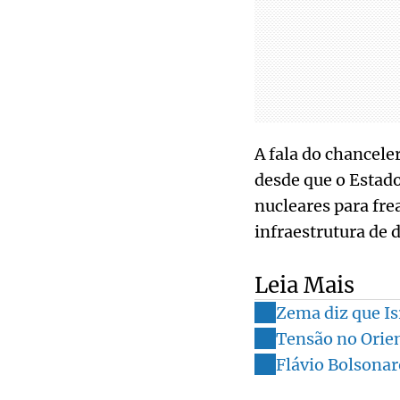
A fala do chancele
desde que o Estado
nucleares para fr
infraestrutura de 
Leia Mais
Zema diz que Is
Tensão no Orien
Flávio Bolsonar