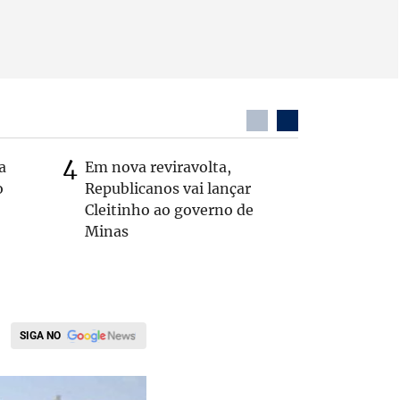
a
Em nova reviravolta,
MG: vere
o
Republicanos vai lançar
morto de
Cleitinho ao governo de
interior
Minas
SIGA NO