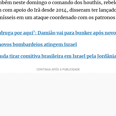
ambém neste domingo o comando dos houthis, rebe
n com apoio do Irã desde 2014, disseram ter lança
 mísseis em um ataque coordenado com os patronos 
druga por aqui’: Damião vai para bunker após nov
e novos bombardeios atingem Israel
uda tirar comitiva brasileira em Israel pela Jordâni