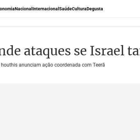
onomia
Nacional
Internacional
Saúde
Cultura
Degusta
ende ataques se Israel 
e; houthis anunciam ação coordenada com Teerã