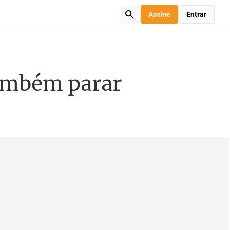
Assine
Entrar
também parar