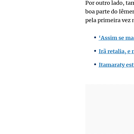
Por outro lado, t
boa parte do Iême
pela primeira vez
‘Assim se ma
Irã retalia, 
Itamaraty est