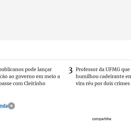
publicanos pode lançar
Professor da UFMG que
lcão ao governo em meio a
humilhou cadeirante e
passe com Cleitinho
vira réu por dois crimes
anda
compartilhe