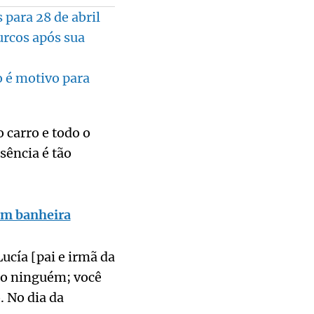
para 28 de abril
urcos após sua
o é motivo para
 carro e todo o
sência é tão
em banheira
ucía [pai e irmã da
mo ninguém; você
. No dia da