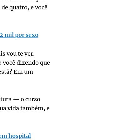
 de quatro, e você
 mil por sexo
s vou te ver.
o você dizendo que
 está? Em um
etura — o curso
sua vida também, e
em hospital