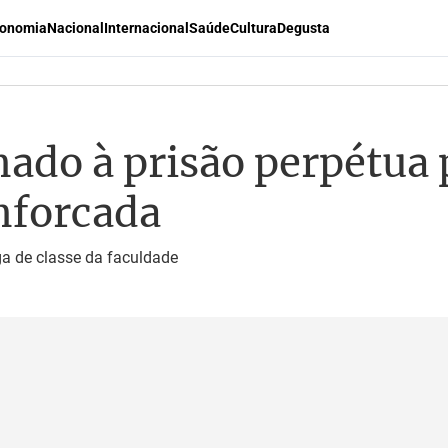
onomia
Nacional
Internacional
Saúde
Cultura
Degusta
do à prisão perpétua 
nforcada
a de classe da faculdade