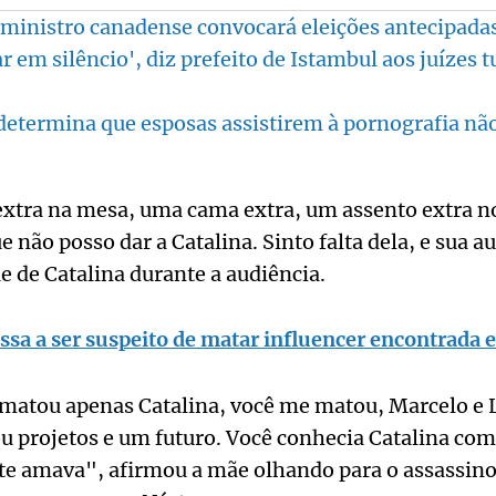
inistro canadense convocará eleições antecipadas 
 em silêncio', diz prefeito de Istambul aos juízes t
 determina que esposas assistirem à pornografia nã
xtra na mesa, uma cama extra, um assento extra no
não posso dar a Catalina. Sinto falta dela, e sua au
ãe de Catalina durante a audiência.
sa a ser suspeito de matar influencer encontrada 
matou apenas Catalina, você me matou, Marcelo e L
u projetos e um futuro. Você conhecia Catalina co
 te amava", afirmou a mãe olhando para o assassino