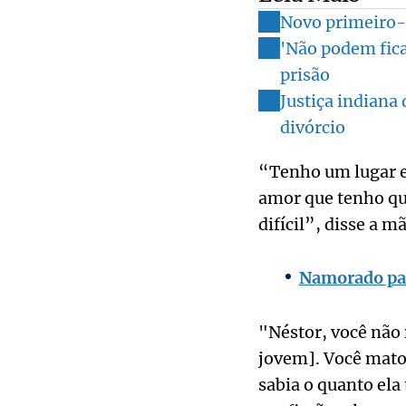
Novo primeiro-m
'Não podem ficar
prisão
Justiça indiana
divórcio
“Tenho um lugar e
amor que tenho que 
difícil”, disse a m
Namorado pas
"Néstor, você não 
jovem]. Você mato
sabia o quanto ela