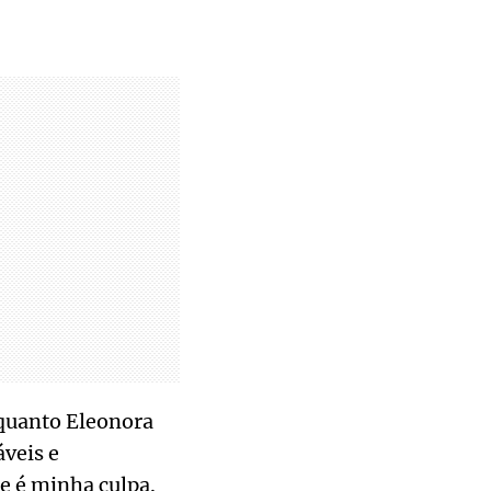
nquanto Eleonora
veis e
e é minha culpa.