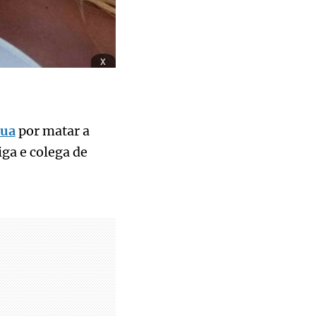
x
tua
por matar a
iga e colega de