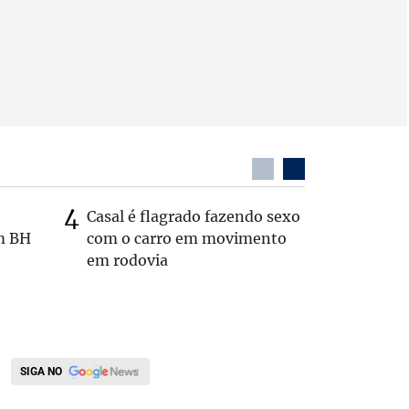
Casal é flagrado fazendo sexo
Zema sug
m BH
com o carro em movimento
substitui
em rodovia
SIGA NO