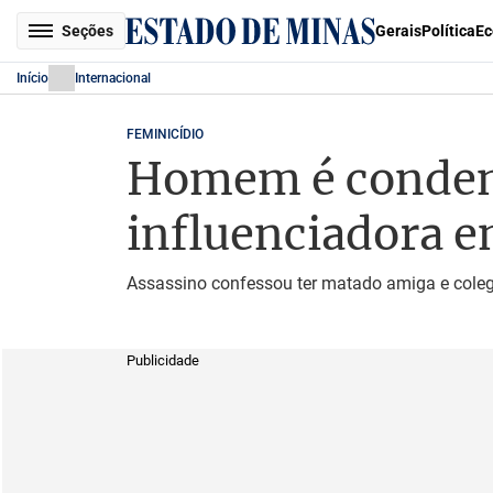
Seções
Gerais
Política
Ec
Início
Internacional
FEMINICÍDIO
Homem é condena
influenciadora e
Assassino confessou ter matado amiga e coleg
Publicidade