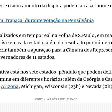
es e o acirramento da disputa podem atrasar nome 
m 'trapaça' durante votação na Pensilvânia
ualizados em tempo real na Folha de S.Paulo, em m
ís e em cada estado, além do resultado por número
ferir também a apuração para a Câmara dos Represe
vernadores de 11 estados.
ativa está nos sete estados-pêndulo que podem defin
rmina em diferentes horários: além da Geórgia e Car
,
Arizona
, Michigan, Wisconsin (23h) e Nevada (0h)