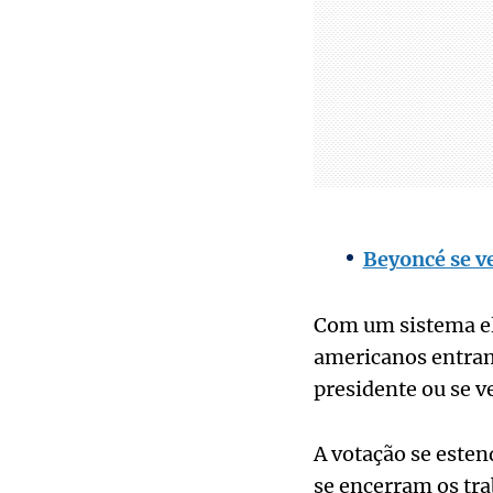
Beyoncé se v
Com um sistema ele
americanos entram
presidente ou se v
A votação se estend
se encerram os tra