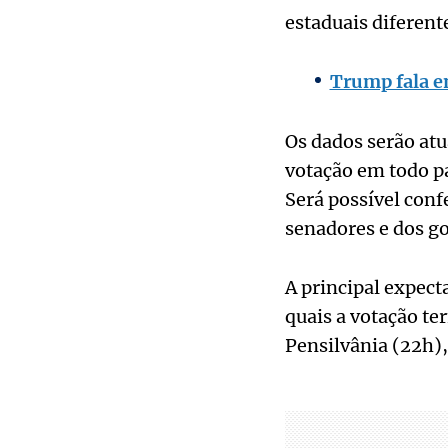
estaduais diferent
Trump fala e
Os dados serão at
votação em todo pa
Será possível con
senadores e dos go
A principal expect
quais a votação te
Pensilvânia (22h)