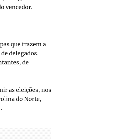
do vencedor.
apas que trazem a
 de delegados.
ntantes, de
ir as eleições, nos
olina do Norte,
.