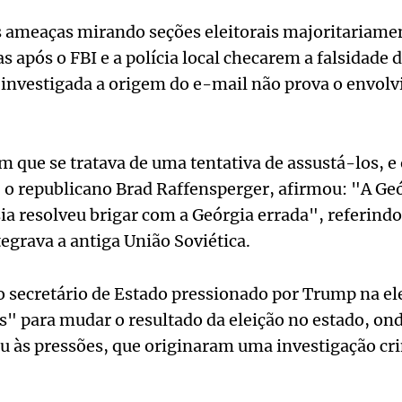
s ameaças mirando seções eleitorais majoritariame
s após o FBI e a polícia local checarem a falsidade 
 investigada a origem do e-mail não prova o envol
m que se tratava de uma tentativa de assustá-los, e 
 o republicano Brad Raffensperger, afirmou: "A Geó
ia resolveu brigar com a Geórgia errada", referindo
grava a antiga União Soviética.
o secretário de Estado pressionado por Trump na el
s" para mudar o resultado da eleição no estado, on
iu às pressões, que originaram uma investigação cr