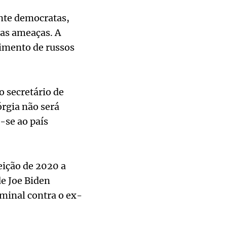
nte democratas,
das ameaças. A
vimento de russos
o secretário de
rgia não será
-se ao país
eição de 2020 a
de Joe Biden
iminal contra o ex-