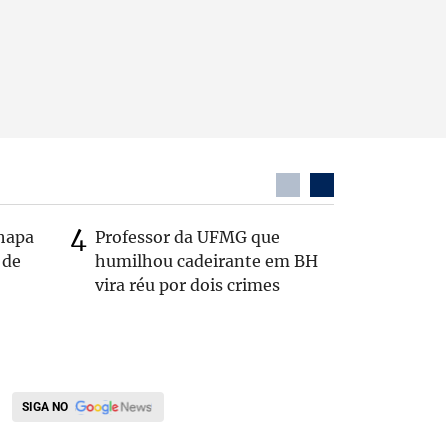
chapa
Professor da UFMG que
Após anú
 de
humilhou cadeirante em BH
Carlos B
vira réu por dois crimes
Zema: 'Q
SIGA NO