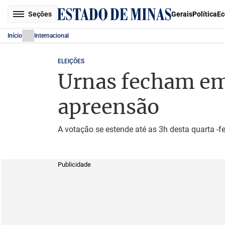
Seções
Gerais
Política
Ec
Início
Internacional
ELEIÇÕES
Urnas fecham em
apreensão
A votação se estende até as 3h desta quarta -fe
Publicidade