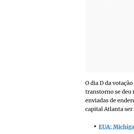
O dia D da votação
transtorno se deu 
enviadas de endere
capital Atlanta se
EUA: Michigan