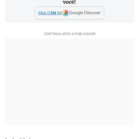
você!
SIGA O
EM
NO