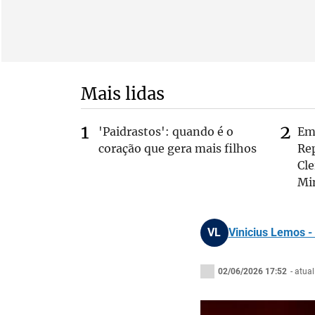
Mais lidas
'Paidrastos': quando é o
Em 
coração que gera mais filhos
Rep
Cle
Mi
VL
Vinicius Lemos -
02/06/2026 17:52
- atua