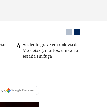
ciar
Acidente grave em rodovia de
PL não v
MG deixa 5 mortos; um carro
‘Chance 
estaria em fuga
SIGA