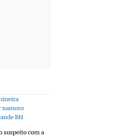
mineira
ar namoro
rande BH
 suspeito com a