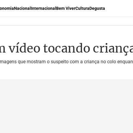
onomia
Nacional
Internacional
Bem Viver
Cultura
Degusta
m vídeo tocando criança
magens que mostram o suspeito com a criança no colo enquant