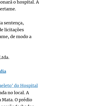
onará o hospital. A
certame.
da sentença,
e licitações
rtame, de modo a
Ltda.
dia
eleto' do Hospital
da no local. A
a Mata. O prédio