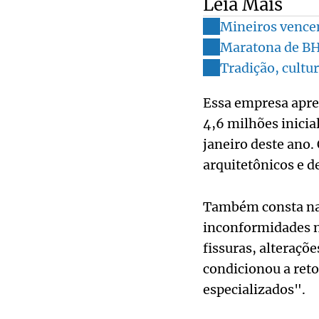
Leia Mais
Mineiros vence
Maratona de BH
Tradição, cultu
Essa empresa apres
4,6 milhões inicia
janeiro deste ano.
arquitetônicos e d
Também consta na
inconformidades na
fissuras, alteraçõ
condicionou a reto
especializados".