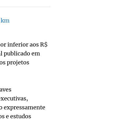
5 km
or inferior aos R$
al publicado em
os projetos
aves
executivas,
nto expressamente
os e estudos