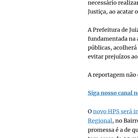
necessário realiza
Justiça, ao acata
A Prefeitura de Ju
fundamentada na au
públicas, acolherá
evitar prejuízos 
A reportagem não c
Siga nosso canal n
O
novo HPS será in
Regional
, no Bair
promessa é a de qu