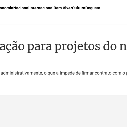
onomia
Nacional
Internacional
Bem Viver
Cultura
Degusta
itação para projetos do 
administrativamente, o que a impede de firmar contrato com o p