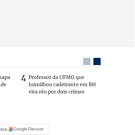
chapa
Professor da UFMG que
Após anú
 de
humilhou cadeirante em BH
Carlos B
vira réu por dois crimes
Zema: 'Q
SIGA