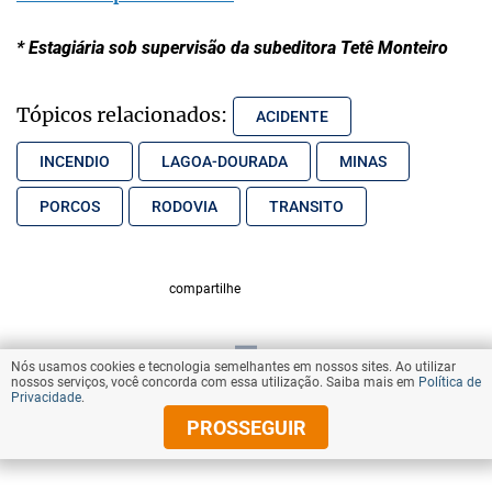
* Estagiária sob supervisão da subeditora Tetê Monteiro
Tópicos relacionados:
ACIDENTE
INCENDIO
LAGOA-DOURADA
MINAS
PORCOS
RODOVIA
TRANSITO
compartilhe
Nós usamos cookies e tecnologia semelhantes em nossos sites. Ao utilizar
VOLTAR AO TOPO
nossos serviços, você concorda com essa utilização. Saiba mais em
Política de
Privacidade
.
PROSSEGUIR
© Copyright 2026 Diários Associados
Todos os direitos reservados.