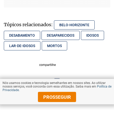
Tópicos relacionados:
BELO-HORIZONTE
DESABAMENTO
DESAPARECIDOS
IDOSOS
LAR-DE-IDOSOS
MORTOS
compartilhe
Nós usamos cookies e tecnologia semelhantes em nossos sites. Ao utilizar
VOLTAR AO TOPO
nossos serviços, você concorda com essa utilização. Saiba mais em
Política de
Privacidade
.
PROSSEGUIR
© Copyright 2026 Diários Associados
Todos os direitos reservados.