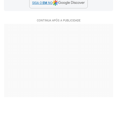
SIGA O
EM
NO