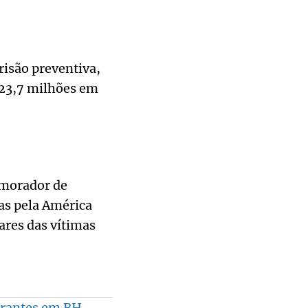
isão preventiva,
 23,7 milhões em
 morador de
as pela América
ares das vítimas
grantes em BH