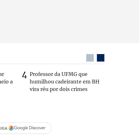
ar
Professor da UFMG que
Após anú
eio a
humilhou cadeirante em BH
Carlos B
vira réu por dois crimes
Zema: 'Q
SIGA