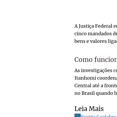
A Justiça Federal
cinco mandados de
bens e valores lig
Como funcion
As investigações 
Itanhomi coordena
Central até a fron
no Brasil quando h
Leia Mais
Festival celeb