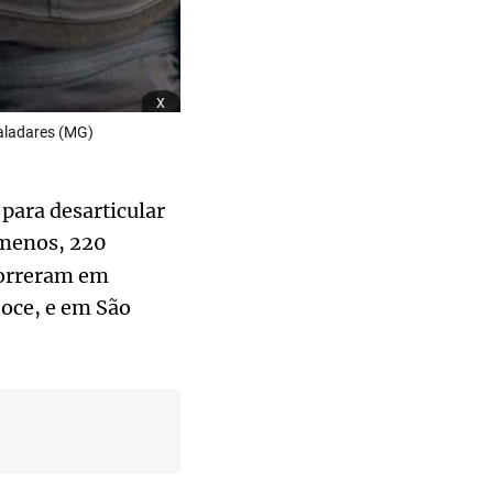
x
aladares (MG)
 para desarticular
 menos, 220
correram em
oce, e em São