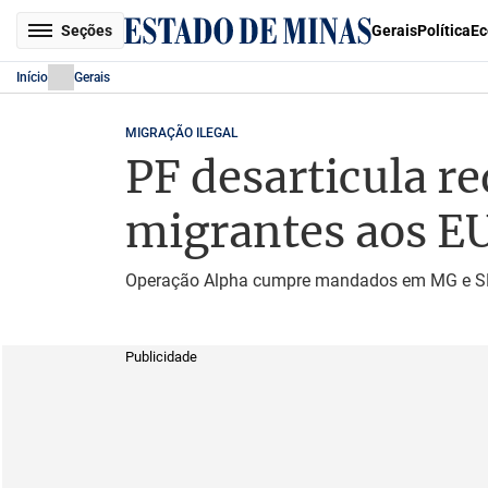
Seções
Gerais
Política
Ec
Início
Gerais
MIGRAÇÃO ILEGAL
PF desarticula r
migrantes aos E
Operação Alpha cumpre mandados em MG e SP e
Publicidade