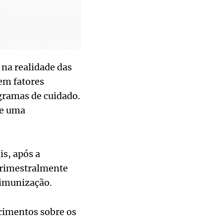
 na realidade das
em fatores
ogramas de cuidado.
de uma
s, após a
trimestralmente
 imunização.
ecimentos sobre os