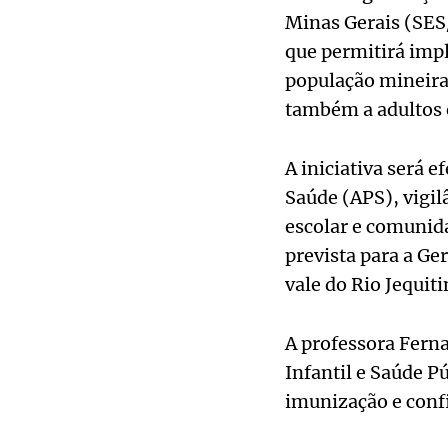
Minas Gerais (SES
que permitirá impl
população mineira.
também a adultos 
A iniciativa será 
Saúde (APS), vigil
escolar e comunida
prevista para a Ge
vale do Rio Jequit
A professora Fer
Infantil e Saúde Pú
imunização e confi