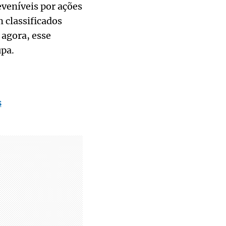
eveníveis por ações
 classificados
 agora, esse
upa.
s