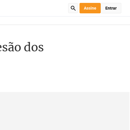
Assine
Entrar
esão dos