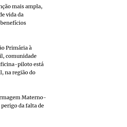
nção mais ampla,
de vida da
 benefícios
ão Primária à
vil, comunidade
ficina-piloto está
l, na região do
fermagem Materno-
 perigo da falta de