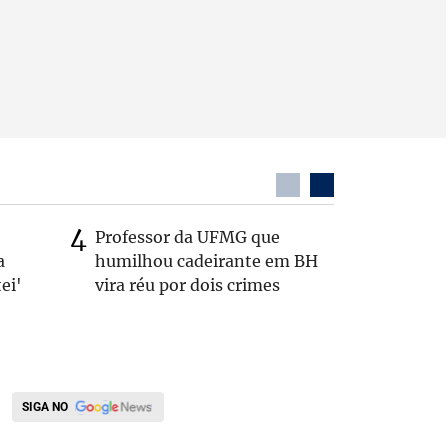
Professor da UFMG que
Republic
a
humilhou cadeirante em BH
própria
ei'
vira réu por dois crimes
Cleitinh
SIGA NO