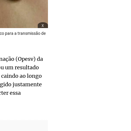
x
sco para a transmissão de
inação (Opesv) da
ou um resultado
 caindo ao longo
ingido justamente
ter essa