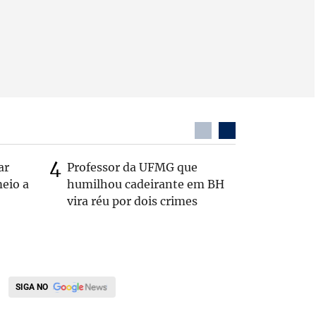
ar
Professor da UFMG que
Casal é 
eio a
humilhou cadeirante em BH
com o c
vira réu por dois crimes
em rodo
SIGA NO