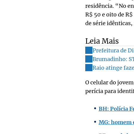
residência. “No en
R$ 50 e oito de R
de série idênticas
Leia Mais
Prefeitura de D
Brumadinho: ST
Raio atinge faz
O celular do jovem
perícia para ident
BH: Polícia F
MG: homem é p