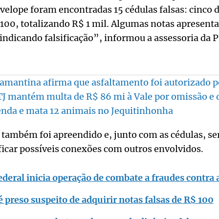
velope foram encontradas 15 cédulas falsas: cinco 
$ 100, totalizando R$ 1 mil. Algumas notas aprese
, indicando falsificação”, informou a assessoria da
iamantina afirma que asfaltamento foi autorizado p
J mantém multa de R$ 86 mi à Vale por omissão e d
enda e mata 12 animais no Jequitinhonha
 também foi apreendido e, junto com as cédulas, se
ificar possíveis conexões com outros envolvidos.
ederal inicia operação de combate a fraudes contra 
reso suspeito de adquirir notas falsas de R$ 100