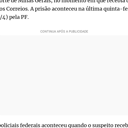
Norte de Minas Gerais, no momento em que recebia 
Correios. A prisão aconteceu na última quinta-fei
/4) pela PF.
liciais federais aconteceu quando o suspeito receb