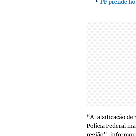
PF prende ho
“A falsificação de
Polícia Federal m
região”, informou 