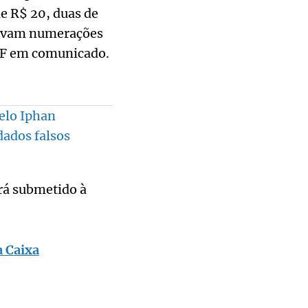
de R$ 20, duas de
ntavam numerações
 PF em comunicado.
elo Iphan
ados falsos
rá submetido à
a Caixa