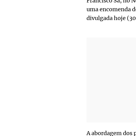
Francisco Sá, no 
uma encomenda dos 
divulgada hoje (30
A abordagem dos po