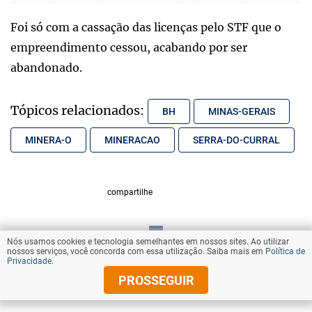
Foi só com a cassação das licenças pelo STF que o
empreendimento cessou, acabando por ser
abandonado.
Tópicos relacionados:
BH
MINAS-GERAIS
MINERA-O
MINERACAO
SERRA-DO-CURRAL
compartilhe
Nós usamos cookies e tecnologia semelhantes em nossos sites. Ao utilizar
VOLTAR AO TOPO
nossos serviços, você concorda com essa utilização. Saiba mais em
Política de
Privacidade
.
PROSSEGUIR
© Copyright 2025 Diários Associados
Todos os direitos reservados.