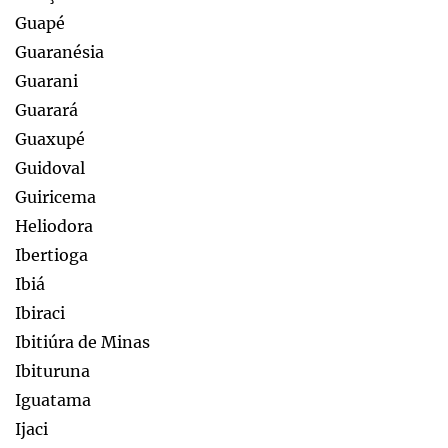
Guapé
Guaranésia
Guarani
Guarará
Guaxupé
Guidoval
Guiricema
Heliodora
Ibertioga
Ibiá
Ibiraci
Ibitiúra de Minas
Ibituruna
Iguatama
Ijaci