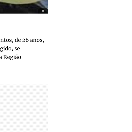
x
ntos, de 26 anos,
gido, se
a Região