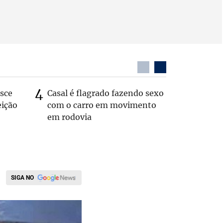
sce
Casal é flagrado fazendo sexo
Marcelo 
eição
com o carro em movimento
Simões 
em rodovia
geladeir
SIGA NO