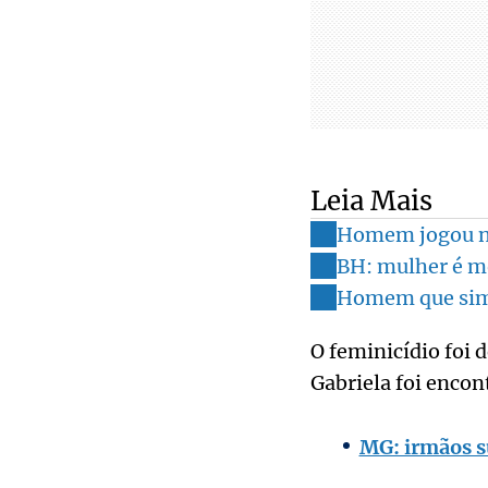
Leia Mais
Homem jogou na
BH: mulher é m
Homem que simul
O feminicídio foi 
Gabriela foi encon
MG: irmãos su