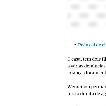
Peão cai de c
O casal tem dois f
a várias denúncias
crianças foram ent
Wemerson permanec
terá o direito de 