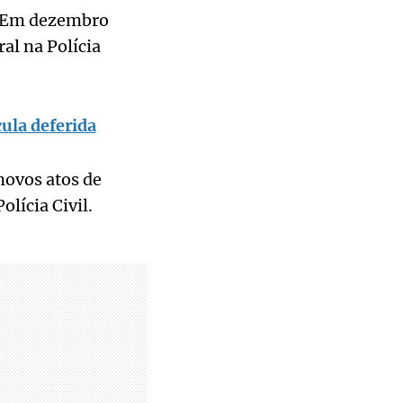
s. Em dezembro
al na Polícia
ula deferida
novos atos de
lícia Civil.