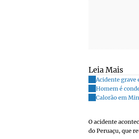
Leia Mais
Acidente grave 
Homem é conden
Calorão em Min
O acidente aconte
do Peruaçu, que re