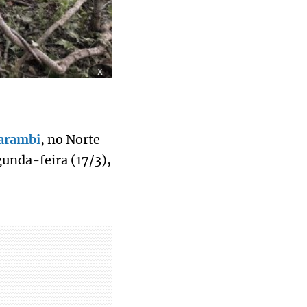
x
carambi
, no Norte
unda-feira (17/3),