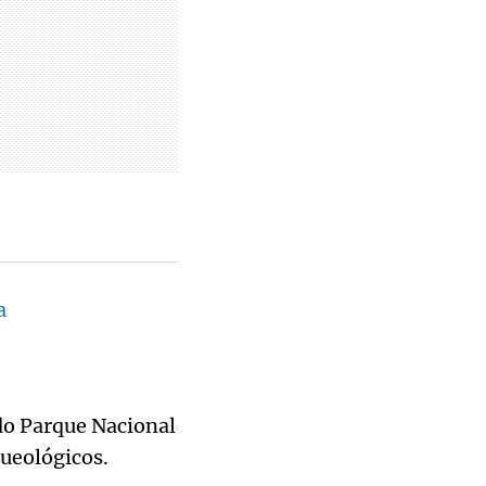
a
do Parque Nacional
queológicos.