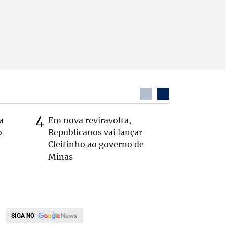
a
Em nova reviravolta,
Cleitinh
o
Republicanos vai lançar
hoje sob
Cleitinho ao governo de
candidat
Minas
SIGA NO