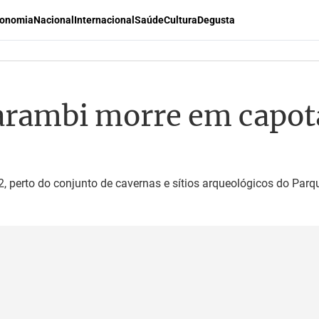
onomia
Nacional
Internacional
Saúde
Cultura
Degusta
carambi morre em capot
 perto do conjunto de cavernas e sítios arqueológicos do Parq