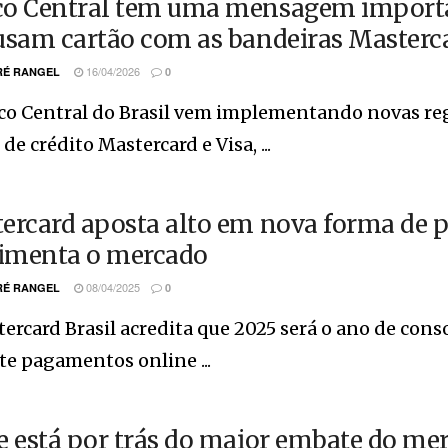
o Central tem uma mensagem importan
usam cartão com as bandeiras Masterca
16/04/2026
É RANGEL
0
co Central do Brasil vem implementando novas re
 de crédito Mastercard e Visa, ...
ercard aposta alto em nova forma de p
menta o mercado
08/04/2025
É RANGEL
0
ercard Brasil acredita que 2025 será o ano de conso
e pagamentos online ...
e está por trás do maior embate do mer