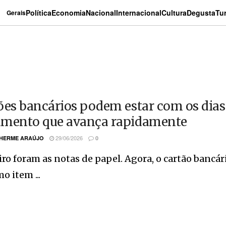
Política
Economia
Nacional
Internacional
Cultura
Degusta
Tu
Gerais
ões bancários podem estar com os dia
mento que avança rapidamente
29/06/2026
HERME ARAÚJO
0
ro foram as notas de papel. Agora, o cartão bancári
o item ...