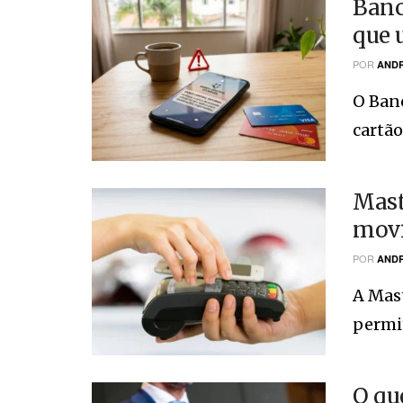
Banc
que 
POR
ANDR
O Ban
cartão
Mast
movi
POR
ANDR
A Mast
permit
O qu