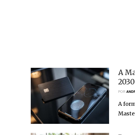
A Ma
2030
POR
ANDR
A form
Master