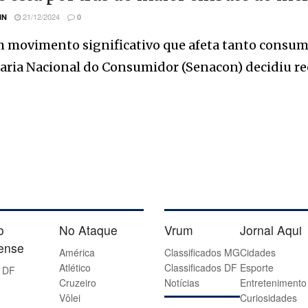
21/12/2024
IN
0
 movimento significativo que afeta tanto consumi
aria Nacional do Consumidor (Senacon) decidiu re
o
No Ataque
Vrum
Jornal Aqui
iense
América
Classificados MG
Cidades
Atlético
Classificados DF
Esporte
 DF
Cruzeiro
Notícias
Entretenimento
Vôlei
Curiosidades