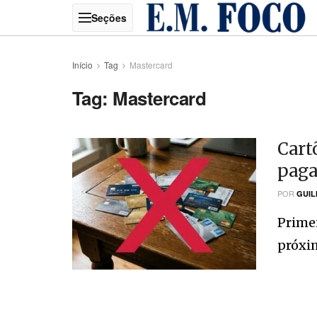
Início
Tag
Mastercard
Tag:
Mastercard
Cart
paga
POR
GUIL
Primei
próxim