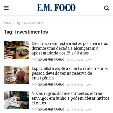
Início
Tag
investimentos
Tag:
investimentos
Eles trocaram restaurantes por marmitas
durante uma década e alcançaram a
aposentadoria aos 35 e 40 anos
POR
GUILHERME ARAÚJO
15/07/2026
0
Especialista explica quanto dinheiro uma
pessoa deveria ter na reserva de
emergência
POR
GUILHERME ARAÚJO
15/06/2026
0
Novas regras de investimentos entram
em vigor em junho e podem afetar muitos
clientes
POR
GUILHERME ARAÚJO
03/06/2026
0