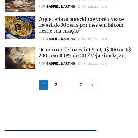
POR
GABRIEL MARTINS
14/12/2025
0
O que teria acontecido se você tivesse
investido 30 reais por mês em Bitcoin
desde sua criação?
POR
GABRIEL MARTINS
13/12/2025
0
Quanto rende investir R$ 50, R$ 100 ou R$
200 com 100% do CDI? Veja simulação
POR
GABRIEL MARTINS
11/12/2025
0
1
2
…
7