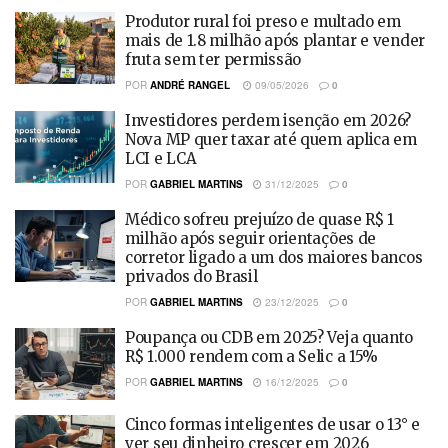
Produtor rural foi preso e multado em
mais de 1.8 milhão após plantar e vender
fruta sem ter permissão
POR
ANDRÉ RANGEL
09/05/2026
0
Investidores perdem isenção em 2026?
Nova MP quer taxar até quem aplica em
LCI e LCA
POR
GABRIEL MARTINS
31/12/2025
0
Médico sofreu prejuízo de quase R$ 1
milhão após seguir orientações de
corretor ligado a um dos maiores bancos
privados do Brasil
POR
GABRIEL MARTINS
23/12/2025
0
Poupança ou CDB em 2025? Veja quanto
R$ 1.000 rendem com a Selic a 15%
POR
GABRIEL MARTINS
16/12/2025
0
Cinco formas inteligentes de usar o 13° e
ver seu dinheiro crescer em 2026