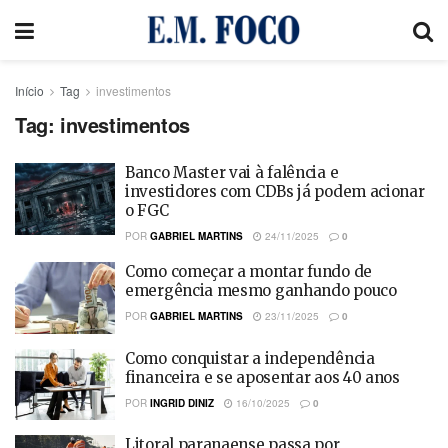
Início
Tag
investimentos
Tag:
investimentos
Banco Master vai à falência e
investidores com CDBs já podem acionar
o FGC
POR
GABRIEL MARTINS
24/11/2025
0
Como começar a montar fundo de
emergência mesmo ganhando pouco
POR
GABRIEL MARTINS
23/11/2025
0
Como conquistar a independência
financeira e se aposentar aos 40 anos
POR
INGRID DINIZ
16/10/2025
0
Litoral paranaense passa por