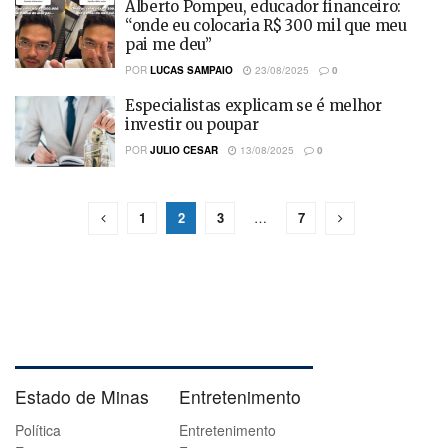
Alberto Pompeu, educador financeiro:
“onde eu colocaria R$ 300 mil que meu
pai me deu”
POR
LUCAS SAMPAIO
23/08/2025
0
Especialistas explicam se é melhor
investir ou poupar
POR
JULIO CESAR
13/08/2025
0
1
2
3
…
7
Estado de Minas
Entretenimento
Política
Entretenimento