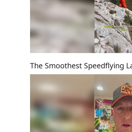
The Smoothest Speedflying La