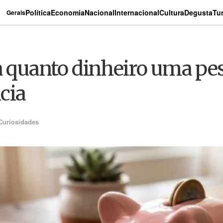
Política
Economia
Nacional
Internacional
Cultura
Degusta
Tu
Gerais
a quanto dinheiro uma pes
cia
Curiosidades