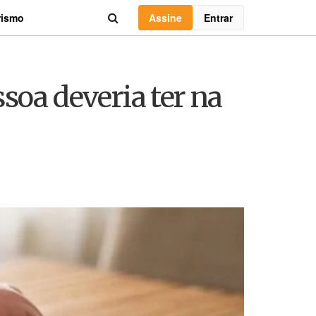
Assine
Entrar
rismo
soa deveria ter na