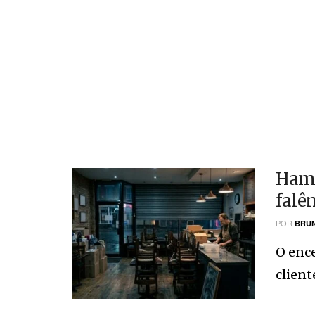
Hamb
falê
POR
BRUN
O ence
client