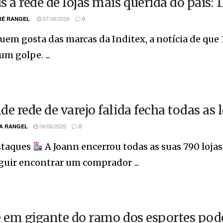
s à rede de lojas mais querida do país:
07/06/2026
É RANGEL
0
uem gosta das marcas da Inditex, a notícia de que 
m golpe. ...
de rede de varejo falida fecha todas as 
06/06/2026
A RANGEL
0
taques
A Joann encerrou todas as suas 790 loja
uir encontrar um comprador ...
e em gigante do ramo dos esportes pod