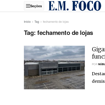
Início
Tag
fechamento de lojas
Tag:
fechamento de lojas
Giga
func
POR
NÚBI
Destaq
demiss