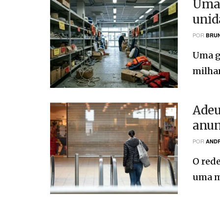
Uma 
unid
POR
BRUN
Uma g
milhar
Adeu
anun
POR
ANDR
O red
uma mu