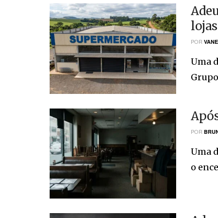
Adeu
loja
POR
VANE
Uma da
Grupo 
Após
POR
BRUN
Uma d
o ence