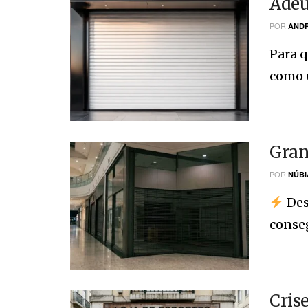
Adeu
POR
ANDR
Para q
como u
Gran
POR
NÚBI
Des
conseg
Cris