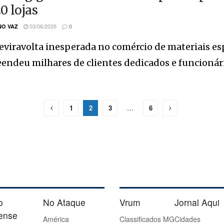
0 lojas
03/06/2026
O VAZ
0
viravolta inesperada no comércio de materiais es
endeu milhares de clientes dedicados e funcionário
1
2
3
…
6
o
No Ataque
Vrum
Jornal Aqui
iense
América
Classificados MG
Cidades