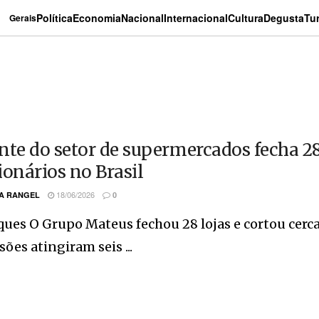
Política
Economia
Nacional
Internacional
Cultura
Degusta
Tu
Gerais
nte do setor de supermercados fecha 28 
ionários no Brasil
18/06/2026
A RANGEL
0
ues O Grupo Mateus fechou 28 lojas e cortou cerca 
ões atingiram seis ...