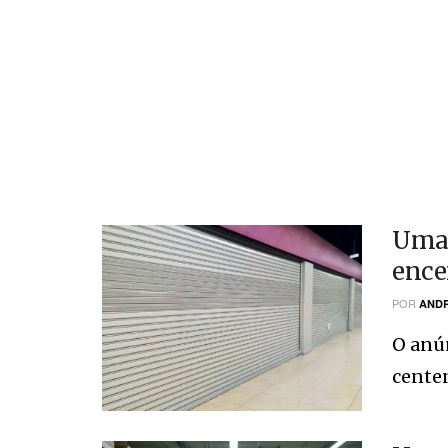
Uma 
ence
POR
ANDR
O anú
centen