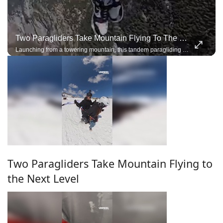
Two Paragliders Take Mountain Flying To The Next Level
Launching from a towering mountain, this tandem paragliding team performs breathtaking acro maneuvers under a single wing, demonstrating incredible trust, precision, and control.
Two Paragliders Take Mountain Flying to
the Next Level