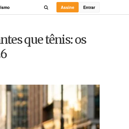
Assine
Entrar
rismo
ntes que tênis: os
26