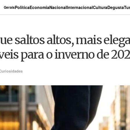
Política
Economia
Nacional
Internacional
Cultura
Degusta
Tu
Gerais
e saltos altos, mais elega
eis para o inverno de 20
Curiosidades