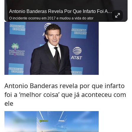
Antonio Banderas Revela Por Que Infarto Foi A ‘melhor Coisa’ Que Já Aconteceu Com Ele
O incidente ocorreu em 2017 e mudou a vida do ator
Antonio Banderas revela por que infarto
foi a ‘melhor coisa’ que já aconteceu com
ele