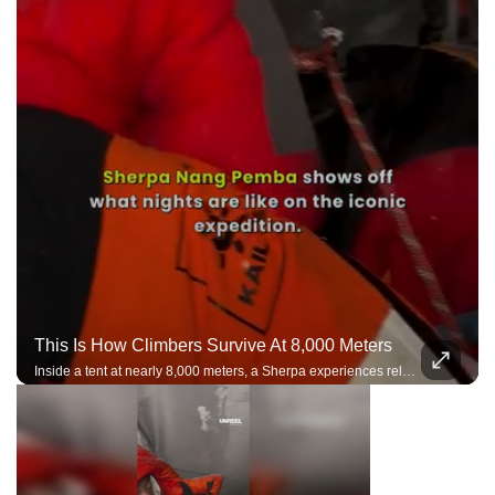
This Is How Climbers Survive At 8,000 Meters
Inside a tent at nearly 8,000 meters, a Sherpa experiences relentless winds, freezing temperatures, and the harsh reality of resting in the death zone during a high-altitude expedition.