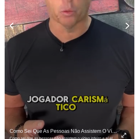
Como Sei Que As Pessoas Não Assistem O Vídeo Inteiro E Aí Elas Entendem Apenas O Que Elas Querem, Já Estou Preparado Para As Ofensas...
Como sei que as pessoas não assistem o vídeo inteiro e aí elas entendem apenas o que elas querem, já estou preparado para as ofensas e bobagens do gênero...