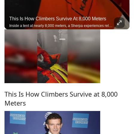
This Is How Climbers Survive At 8,000 Meters
Inside a tent at nearly 8,000 meters, a Sherpa experiences relentless winds, freezing temperatures, and the harsh reality of resting in the death zone during a high-altitude expedition.
This Is How Climbers Survive at 8,000
Meters