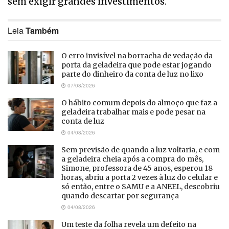
sem exigir grandes investimentos.
Leia
Também
O erro invisível na borracha de vedação da
porta da geladeira que pode estar jogando
parte do dinheiro da conta de luz no lixo
07/08/2026
O hábito comum depois do almoço que faz a
geladeira trabalhar mais e pode pesar na
conta de luz
04/08/2026
Sem previsão de quando a luz voltaria, e com
a geladeira cheia após a compra do mês,
Simone, professora de 45 anos, esperou 18
horas, abriu a porta 2 vezes à luz do celular e
só então, entre o SAMU e a ANEEL, descobriu
quando descartar por segurança
04/08/2026
Um teste da folha revela um defeito na