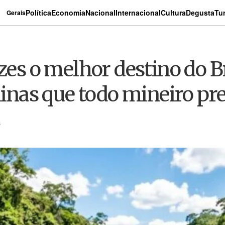
Política
Economia
Nacional
Internacional
Cultura
Degusta
Tu
Gerais
ezes o melhor destino do B
alinas que todo mineiro pr
s