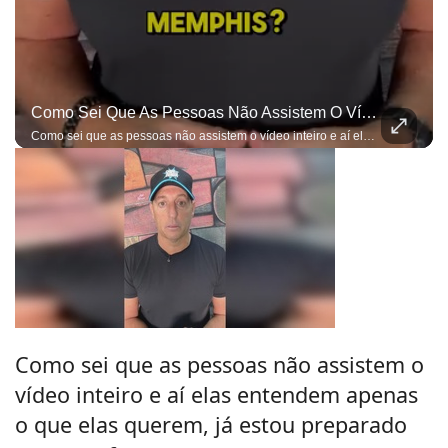
Como Sei Que As Pessoas Não Assistem O Vídeo Inteiro E Aí Elas Entendem Apenas O Que Elas Querem, Já Estou Preparado Para As Ofensas...
Como sei que as pessoas não assistem o vídeo inteiro e aí elas entendem apenas o que elas querem, já estou preparado para as ofensas e bobagens do gênero...
Como sei que as pessoas não assistem o
vídeo inteiro e aí elas entendem apenas
o que elas querem, já estou preparado