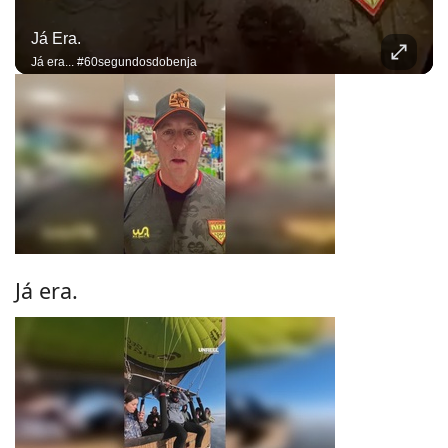
Já Era.
Já era... #60segundosdobenja
Já era.