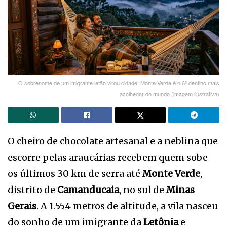
O sobrenome de um imigrante letão virou cidade: Monte Verde é o 6º destino mais
acolhedor do mundo (imagem ilustrativa)
O cheiro de chocolate artesanal e a neblina que
escorre pelas araucárias recebem quem sobe
os últimos 30 km de serra até
Monte Verde
,
distrito de
Camanducaia
, no sul de
Minas
Gerais
. A 1.554 metros de altitude, a vila nasceu
do sonho de um imigrante da
Letônia
e