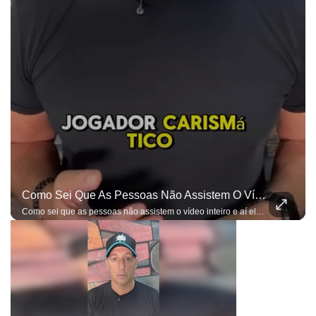
Como Sei Que As Pessoas Não Assistem O Vídeo Inteiro E Aí Elas Entendem Apenas O Que Elas Querem, Já Estou Preparado Para As Ofensas...
Como sei que as pessoas não assistem o vídeo inteiro e aí elas entendem apenas o que elas querem, já estou preparado para as ofensas e bobagens do gênero...