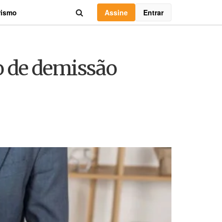
Assine
Entrar
rismo
so de demissão