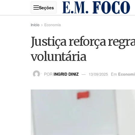
Início
Economia
Justiça reforça reg
voluntária
POR
INGRID DINIZ
13/09/2025
Em
Economi