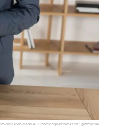
5 como apoio essencial - Créditos: depositphotos.com / IgorVetushko