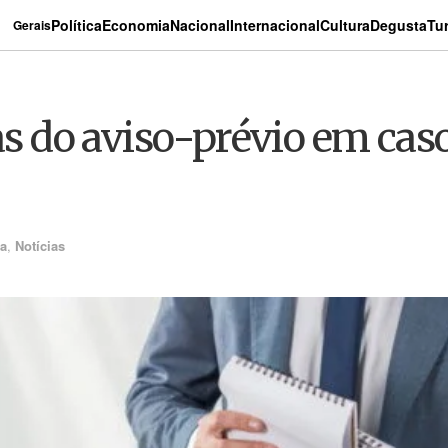
Política
Economia
Nacional
Internacional
Cultura
Degusta
Tu
Gerais
ras do aviso-prévio em ca
a
,
Notícias