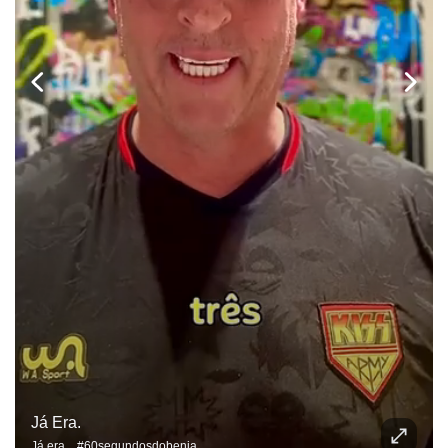
Já Era.
Já era... #60segundosdobenja